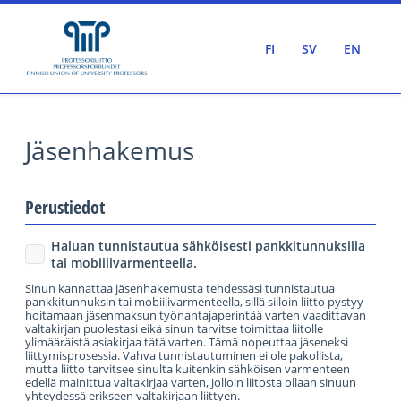
FI
SV
EN
Jäsenhakemus
Perustiedot
Haluan tunnistautua sähköisesti pankkitunnuksilla
tai mobiilivarmenteella.
Sinun kannattaa jäsenhakemusta tehdessäsi tunnistautua
pankkitunnuksin tai mobiilivarmenteella, sillä silloin liitto pystyy
hoitamaan jäsenmaksun työnantajaperintää varten vaadittavan
valtakirjan puolestasi eikä sinun tarvitse toimittaa liitolle
ylimääräistä asiakirjaa tätä varten. Tämä nopeuttaa jäseneksi
liittymisprosessia. Vahva tunnistautuminen ei ole pakollista,
mutta liitto tarvitsee sinulta kuitenkin sähköisen varmenteen
edellä mainittua valtakirjaa varten, jolloin liitosta ollaan sinuun
yhteydessä erikseen valtakirjaan liittyen.