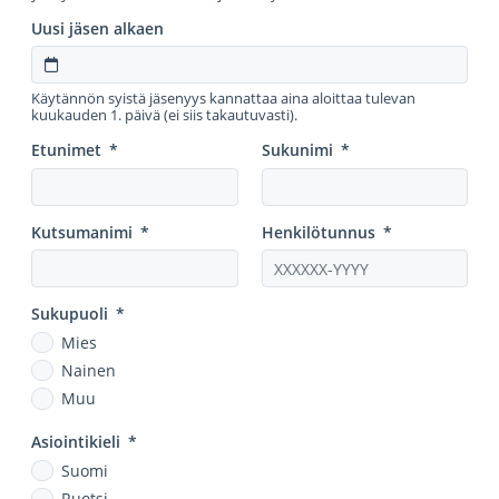
Uusi jäsen alkaen
Käytännön syistä jäsenyys kannattaa aina aloittaa tulevan
kuukauden 1. päivä (ei siis takautuvasti).
Etunimet
*
Sukunimi
*
Kutsumanimi
*
Henkilötunnus
*
Sukupuoli
*
Mies
Nainen
Muu
Asiointikieli
*
Suomi
Ruotsi