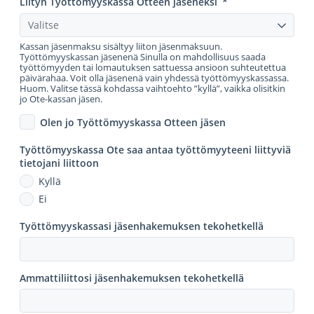
Liityn Työttömyyskassa Otteen jäseneksi
*
Valitse
Kassan jäsenmaksu sisältyy liiton jäsenmaksuun.
Työttömyyskassan jäsenenä Sinulla on mahdollisuus saada
työttömyyden tai lomautuksen sattuessa ansioon suhteutettua
päivärahaa. Voit olla jäsenenä vain yhdessä työttömyyskassassa.
Huom. Valitse tässä kohdassa vaihtoehto ”kyllä”, vaikka olisitkin
jo Ote-kassan jäsen.
Olen jo Työttömyyskassa Otteen jäsen
Työttömyyskassa Ote saa antaa työttömyyteeni liittyviä
tietojani liittoon
Kyllä
Ei
Työttömyyskassasi jäsenhakemuksen tekohetkellä
Ammattiliittosi jäsenhakemuksen tekohetkellä