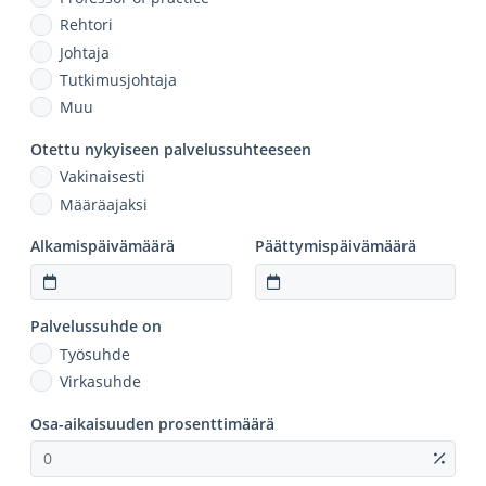
Rehtori
Johtaja
Tutkimusjohtaja
Muu
Otettu nykyiseen palvelussuhteeseen
Vakinaisesti
Määräajaksi
Alkamispäivämäärä
Päättymispäivämäärä
Palvelussuhde on
Työsuhde
Virkasuhde
Osa-aikaisuuden prosenttimäärä