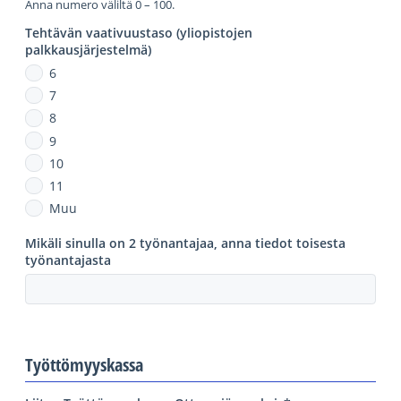
Anna numero väliltä 0 – 100.
Tehtävän vaativuustaso (yliopistojen
palkkausjärjestelmä)
6
7
8
9
10
11
Muu
Mikäli sinulla on 2 työnantajaa, anna tiedot toisesta
työnantajasta
Työttömyyskassa